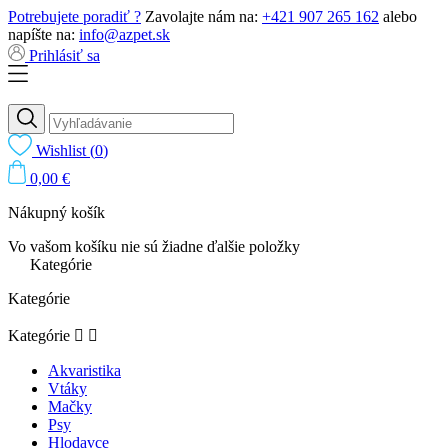
Potrebujete poradiť ?
Zavolajte nám na:
+421 907 265 162
alebo
napíšte na:
info@azpet.sk
Prihlásiť sa
Wishlist
(
0
)
0,00 €
Nákupný košík
Vo vašom košíku nie sú žiadne ďalšie položky
Kategórie
Kategórie
Kategórie


Akvaristika
Vtáky
Mačky
Psy
Hlodavce