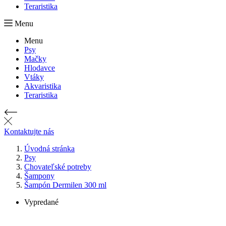
Teraristika
Menu
Menu
Psy
Mačky
Hlodavce
Vtáky
Akvaristika
Teraristika
Kontaktujte nás
Úvodná stránka
Psy
Chovateľské potreby
Šampony
Šampón Dermilen 300 ml
Vypredané